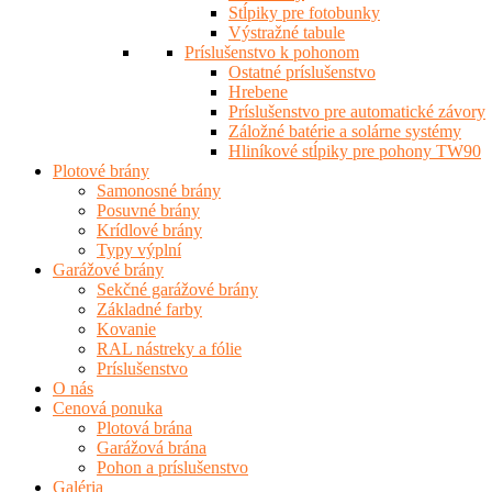
Stĺpiky pre fotobunky
Výstražné tabule
Príslušenstvo k pohonom
Ostatné príslušenstvo
Hrebene
Príslušenstvo pre automatické závory
Záložné batérie a solárne systémy
Hliníkové stĺpiky pre pohony TW90
Plotové brány
Samonosné brány
Posuvné brány
Krídlové brány
Typy výplní
Garážové brány
Sekčné garážové brány
Základné farby
Kovanie
RAL nástreky a fólie
Príslušenstvo
O nás
Cenová ponuka
Plotová brána
Garážová brána
Pohon a príslušenstvo
Galéria