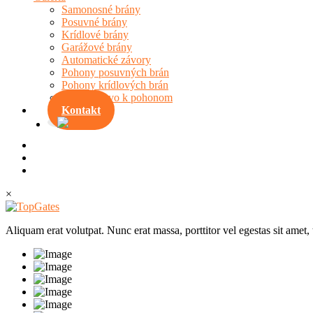
Samonosné brány
Posuvné brány
Krídlové brány
Garážové brány
Automatické závory
Pohony posuvných brán
Pohony krídlových brán
Príslušenstvo k pohonom
Kontakt
×
Aliquam erat volutpat. Nunc erat massa, porttitor vel egestas sit amet,