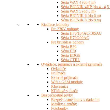
Séria WAY 4 (do 4 m)
Séria BIONIK 4HP (do 4 - 4,5
Séria WAY 5 (do 5 m)
Séria BIONIK 6 (do 6 m)
Séria BIONIK 8 (do 8 m)
Riadiace jednotky
Pre 230V pohony
Séria H70/104AC/105AC
Séria H70/200AC
Pre brushless pohony
Séria B70
Séria F70
Séria EDGE
Séria CTRL
Ovládače, prijímače a externé prijímače
Ovládače
Prijímače
Externé prijímače
Wifi a GSM moduly
Klávesnice
Kľúčové spínače
Bezpečnostné prvky
Bezpečnostné hrany s riadením
Majáky a antény
Fotobunky