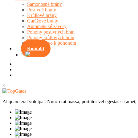
Samonosné brány
Posuvné brány
Krídlové brány
Garážové brány
Automatické závory
Pohony posuvných brán
Pohony krídlových brán
Príslušenstvo k pohonom
Kontakt
×
Aliquam erat volutpat. Nunc erat massa, porttitor vel egestas sit amet,