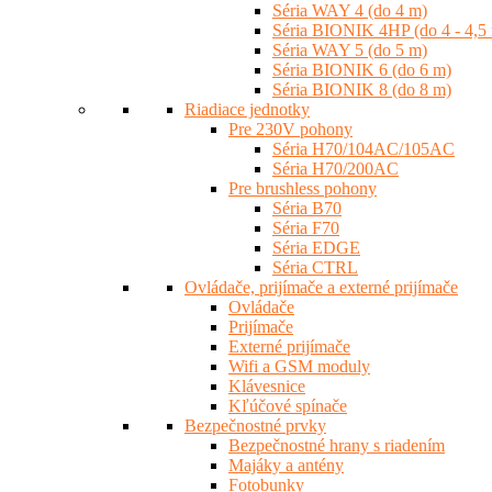
Séria WAY 4 (do 4 m)
Séria BIONIK 4HP (do 4 - 4,5
Séria WAY 5 (do 5 m)
Séria BIONIK 6 (do 6 m)
Séria BIONIK 8 (do 8 m)
Riadiace jednotky
Pre 230V pohony
Séria H70/104AC/105AC
Séria H70/200AC
Pre brushless pohony
Séria B70
Séria F70
Séria EDGE
Séria CTRL
Ovládače, prijímače a externé prijímače
Ovládače
Prijímače
Externé prijímače
Wifi a GSM moduly
Klávesnice
Kľúčové spínače
Bezpečnostné prvky
Bezpečnostné hrany s riadením
Majáky a antény
Fotobunky