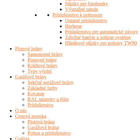
Stĺpiky pre fotobunky
Výstražné tabule
Príslušenstvo k pohonom
Ostatné príslušenstvo
Hrebene
Príslušenstvo pre automatické závory
Záložné batérie a solárne systémy
Hliníkové stĺpiky pre pohony TW90
Plotové brány
Samonosné brány
Posuvné brány
Krídlové brány
Typy výplní
Garážové brány
Sekčné garážové brány
Základné farby
Kovanie
RAL nástreky a fólie
Príslušenstvo
O nás
Cenová ponuka
Plotová brána
Garážová brána
Pohon a príslušenstvo
Galéria