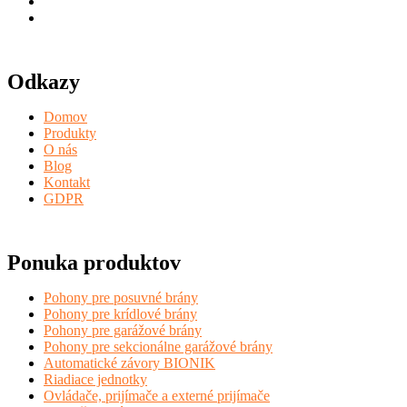
Odkazy
Domov
Produkty
O nás
Blog
Kontakt
GDPR
Ponuka produktov
Pohony pre posuvné brány
Pohony pre krídlové brány
Pohony pre garážové brány
Pohony pre sekcionálne garážové brány
Automatické závory BIONIK
Riadiace jednotky
Ovládače, prijímače a externé prijímače