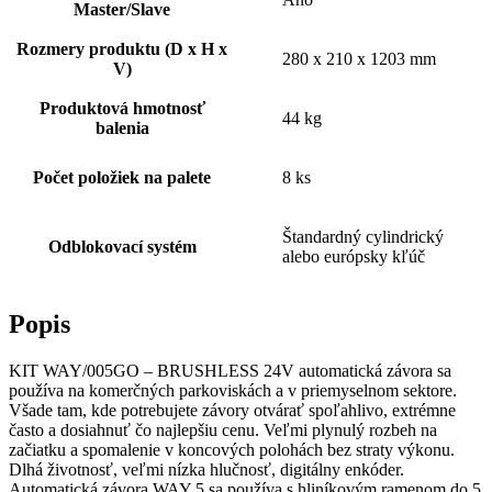
Master/Slave
Rozmery produktu (D x H x
280 x 210 x 1203 mm
V)
Produktová hmotnosť
44 kg
balenia
Počet položiek na palete
8 ks
Štandardný cylindrický
Odblokovací systém
alebo európsky kľúč
Popis
KIT WAY/005GO – BRUSHLESS 24V automatická závora sa
používa na komerčných parkoviskách a v priemyselnom sektore.
Všade tam, kde potrebujete závory otvárať spoľahlivo, extrémne
často a dosiahnuť čo najlepšiu cenu. Veľmi plynulý rozbeh na
začiatku a spomalenie v koncových polohách bez straty výkonu.
Dlhá životnosť, veľmi nízka hlučnosť, digitálny enkóder.
Automatická závora WAY 5 sa používa s hliníkovým ramenom do 5