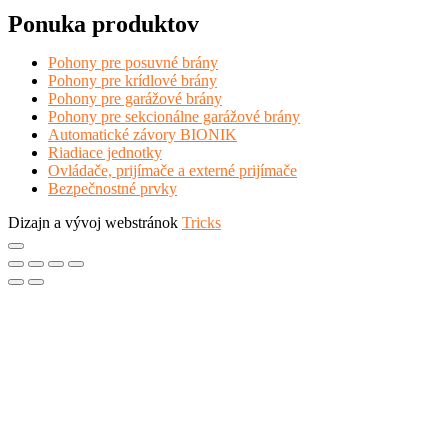
Ponuka produktov
Pohony pre posuvné brány
Pohony pre krídlové brány
Pohony pre garážové brány
Pohony pre sekcionálne garážové brány
Automatické závory BIONIK
Riadiace jednotky
Ovládače, prijímače a externé prijímače
Bezpečnostné prvky
Dizajn a vývoj webstránok
Tricks