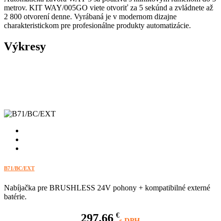
metrov. KIT WAY/005GO viete otvoriť za 5 sekúnd a zvládnete až
2 800 otvorení denne. Vyrábaná je v modernom dizajne
charakteristickom pre profesionálne produkty automatizácie.‎
Výkresy
B71/BC/EXT
Nabíjačka pre BRUSHLESS 24V pohony + kompatibilné externé
batérie.
297.66
€