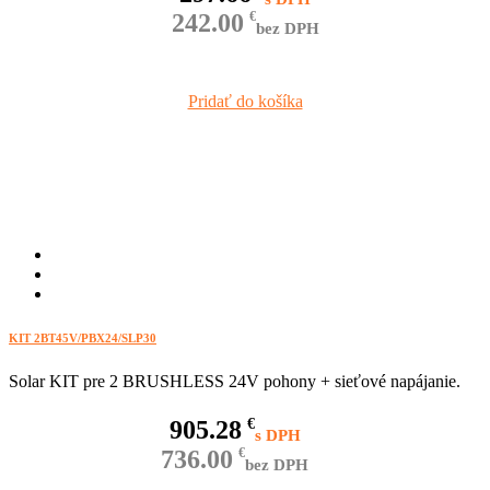
242.00
€
bez DPH
Pridať do košíka
KIT 2BT45V/PBX24/SLP30
Solar KIT pre 2 BRUSHLESS 24V pohony + sieťové napájanie.
905.28
€
736.00
€
bez DPH