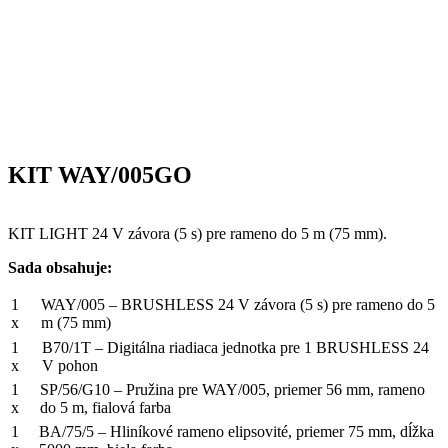
KIT WAY/005GO
KIT LIGHT 24 V závora (5 s) pre rameno do 5 m (75 mm).
Sada obsahuje:
1
WAY/005 – BRUSHLESS 24 V závora (5 s) pre rameno do 5
x
m (75 mm)
1
B70/1T – Digitálna riadiaca jednotka pre 1 BRUSHLESS 24
x
V pohon
1
SP/56/G10 – Pružina pre WAY/005, priemer 56 mm, rameno
x
do 5 m, fialová farba
1
BA/75/5 – Hliníkové rameno elipsovité, priemer 75 mm, dĺžka