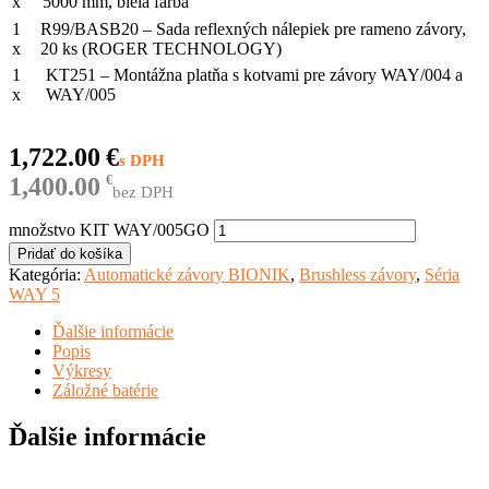
x
5000 mm, biela farba
1
R99/BASB20 – Sada reflexných nálepiek pre rameno závory,
x
20 ks (ROGER TECHNOLOGY)
1
KT251 – Montážna platňa s kotvami pre závory WAY/004 a
x
WAY/005
1,722.00
€
1,400.00
€
bez DPH
množstvo KIT WAY/005GO
Pridať do košíka
Kategória:
Automatické závory BIONIK
,
Brushless závory
,
Séria
WAY 5
Ďalšie informácie
Popis
Výkresy
Záložné batérie
Ďalšie informácie