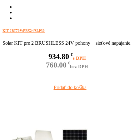
KIT 2BT70V/PBX24/SLP30
Solar KIT pre 2 BRUSHLESS 24V pohony + sieťové napájanie.
934.80
€
760.00
€
bez DPH
Pridať do košíka