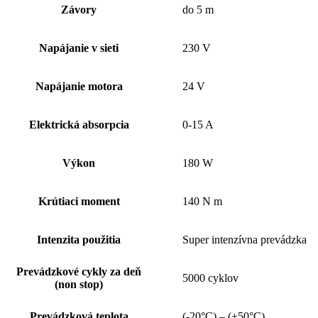
Závory
do 5 m
Napájanie v sieti
230 V
Napájanie motora
24 V
Elektrická absorpcia
0-15 A
Výkon
180 W
Krútiaci moment
140 N m
Intenzita použitia
Super intenzívna prevádzka
Prevádzkové cykly za deň
5000 cyklov
(non stop)
Prevádzková teplota
(-20°C) – (+50°C)