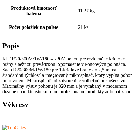
Produktová hmotnosť
11,27 kg
balenia
Počet položiek na palete
21 ks
Popis
KIT R20/300M/1W/180 – 230V pohon pre rezidenčné krídlové
brány s bežnou prevádzkou. Spomalenie v koncových polohách.
Sada R20/300M/1W/180 pre 1-krídlové brány do 2,5 m má
štandardnú rýchlosť a integrovaný mikrospínač, ktorý vypína pohon
pri otvorení. Mikrospínač pri zatvorení je voliteľné príslušenstvo.
Maximálny výsuv pohonu je 320 mm a je vyrábaný v modernom
dizajne charakteristickom pre profesionálne produkty automatizácie.
Výkresy