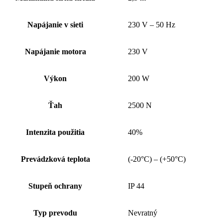
Napájanie v sieti
230 V – 50 Hz
Napájanie motora
230 V
Výkon
200 W
Ťah
2500 N
Intenzita použitia
40%
Prevádzková teplota
(-20°C) – (+50°C)
Stupeň ochrany
IP 44
Typ prevodu
Nevratný