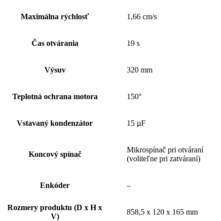
Maximálna rýchlosť
1,66 cm/s
Čas otvárania
19 s
Výsuv
320 mm
Teplotná ochrana motora
150°
Vstavaný kondenzátor
15 µF
Mikrospínač pri otváraní
Koncový spínač
(voliteľne pri zatváraní)
Enkóder
–
Rozmery produktu (D x H x
858,5 x 120 x 165 mm
V)