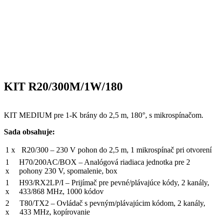
KIT R20/300M/1W/180
KIT MEDIUM pre 1-K brány do 2,5 m, 180°, s mikrospínačom.
Sada obsahuje:
1 x
R20/300 – 230 V pohon do 2,5 m, 1 mikrospínač pri otvorení
1
H70/200AC/BOX – Analógová riadiaca jednotka pre 2
x
pohony 230 V, spomalenie, box
1
H93/RX2LP/I – Prijímač pre pevné/plávajúce kódy, 2 kanály,
x
433/868 MHz, 1000 kódov
2
T80/TX2 – Ovládač s pevným/plávajúcim kódom, 2 kanály,
x
433 MHz, kopírovanie