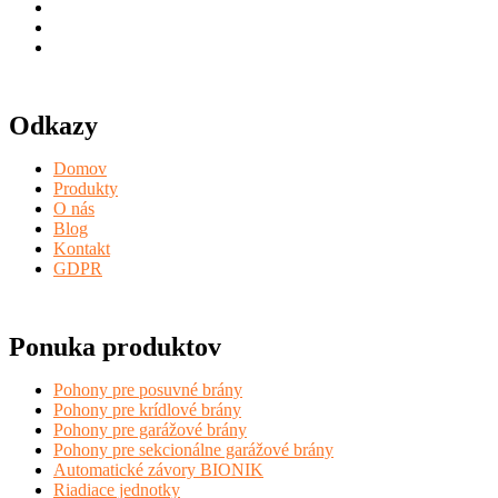
Odkazy
Domov
Produkty
O nás
Blog
Kontakt
GDPR
Ponuka produktov
Pohony pre posuvné brány
Pohony pre krídlové brány
Pohony pre garážové brány
Pohony pre sekcionálne garážové brány
Automatické závory BIONIK
Riadiace jednotky