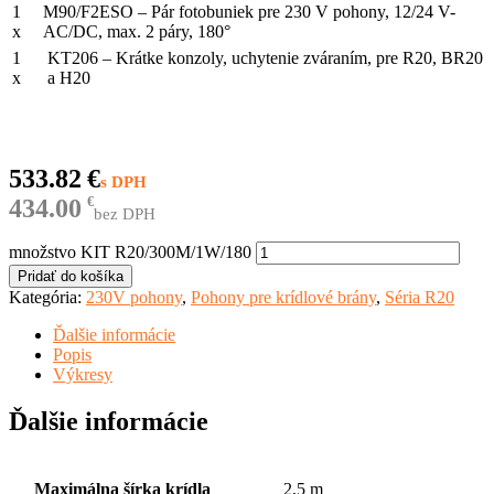
1
M90/F2ESO – Pár fotobuniek pre 230 V pohony, 12/24 V-
x
AC/DC, max. 2 páry, 180°
1
KT206 – Krátke konzoly, uchytenie zváraním, pre R20, BR20
x
a H20
533.82
€
434.00
€
bez DPH
množstvo KIT R20/300M/1W/180
Pridať do košíka
Kategória:
230V pohony
,
Pohony pre krídlové brány
,
Séria R20
Ďalšie informácie
Popis
Výkresy
Ďalšie informácie
Maximálna šírka krídla
2,5 m