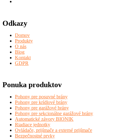
Odkazy
Domov
Produkty
O nás
Blog
Kontakt
GDPR
Ponuka produktov
Pohony pre posuvné brány
Pohony pre krídlové brány
Pohony pre garážové brány
Pohony pre sekcionálne garážové brány
Automatické závory BIONIK
Riadiace jednotky
Ovládače, prijímače a externé prijímače
Bezpečnostné prvky