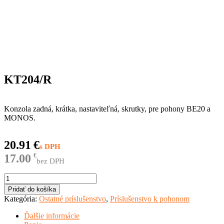
KT204/R
Konzola zadná, krátka, nastaviteľná, skrutky, pre pohony BE20 a
MONOS.
20.91
€
17.00
€
bez DPH
množstvo
KT204/R
Pridať do košíka
Kategória:
Ostatné príslušenstvo
,
Príslušenstvo k pohonom
Ďalšie informácie