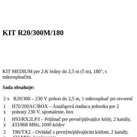
KIT R20/300M/180
KIT MEDIUM pre 2-K brány do 2,5 m (5 m), 180°, s
mikrospínačmi.
Sada obsahuje:
2 x
R20/300 – 230 V pohon do 2,5 m, 1 mikrospínač pri otvorení
1
H70/200AC/BOX – Analógová riadiaca jednotka pre 2
x
pohony 230 V, spomalenie, box
1
H93/RX2LP/I – Prijímač pre pevné/plávajúce kódy, 2 kanály,
x
433/868 MHz, 1000 kódov
2
T80/TX2 – Ovládač s pevným/plávajúcim kódom, 2 kanály,