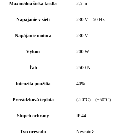
Maximálna šírka krídla
2,5 m
Napájanie v sieti
230 V – 50 Hz
Napájanie motora
230 V
Výkon
200 W
Ťah
2500 N
Intenzita použitia
40%
Prevádzková teplota
(-20°C) – (+50°C)
Stupeň ochrany
IP 44
Typ prevodu
Nevratný