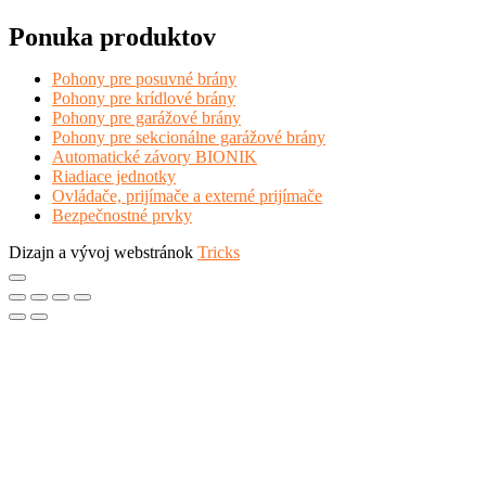
Ponuka produktov
Pohony pre posuvné brány
Pohony pre krídlové brány
Pohony pre garážové brány
Pohony pre sekcionálne garážové brány
Automatické závory BIONIK
Riadiace jednotky
Ovládače, prijímače a externé prijímače
Bezpečnostné prvky
Dizajn a vývoj webstránok
Tricks