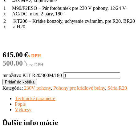
x
433 MHz, kopírovanie
1
M90/F2ESO – Pár fotobuniek pre 230 V pohony, 12/24 V-
x
AC/DC, max. 2 páry, 180°
2
KT206 – Krátke konzoly, uchytenie zváraním, pre R20, BR20
x
a H20
615.00
€
500.00
€
bez DPH
množstvo KIT R20/300M/180
Pridať do košíka
Kategória:
230V pohony
,
Pohony pre krídlové brány
,
Séria R20
Technické parametre
Popis
Výkresy
Ďalšie informácie