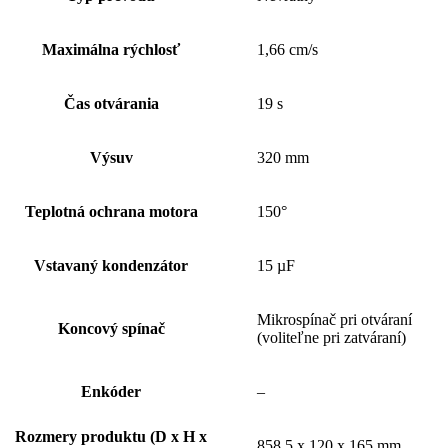
Maximálna rýchlosť
1,66 cm/s
Čas otvárania
19 s
Výsuv
320 mm
Teplotná ochrana motora
150°
Vstavaný kondenzátor
15 µF
Mikrospínač pri otváraní
Koncový spínač
(voliteľne pri zatváraní)
Enkóder
–
Rozmery produktu (D x H x
858,5 x 120 x 165 mm