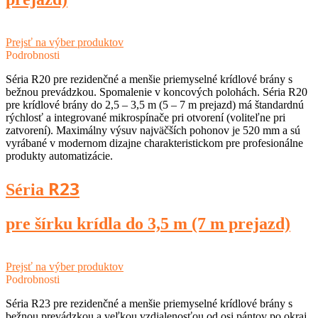
Prejsť na výber produktov
Podrobnosti
Séria R20 pre rezidenčné a menšie priemyselné krídlové brány s
bežnou prevádzkou. Spomalenie v koncových polohách. Séria R20
pre krídlové brány do 2,5 – 3,5 m (5 – 7 m prejazd) má štandardnú
rýchlosť a integrované mikrospínače pri otvorení (voliteľne pri
zatvorení). Maximálny výsuv najväčších pohonov je 520 mm a sú
vyrábané v modernom dizajne charakteristickom pre profesionálne
produkty automatizácie.
R23
Séria
pre šírku krídla do 3,5 m (7 m prejazd)
Prejsť na výber produktov
Podrobnosti
Séria R23 pre rezidenčné a menšie priemyselné krídlové brány s
bežnou prevádzkou a veľkou vzdialenosťou od osi pántov po okraj