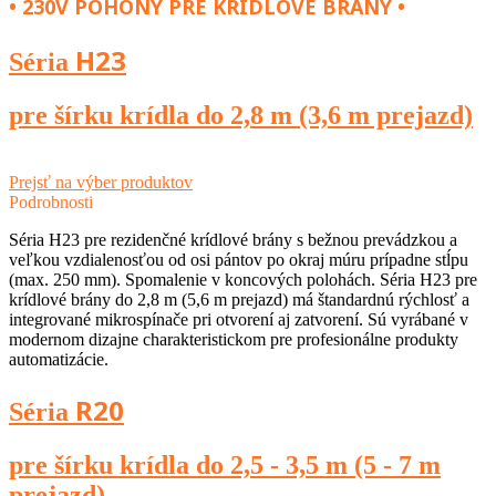
• 230V POHONY PRE KRÍDLOVÉ BRÁNY •
H23
Séria
pre šírku krídla do 2,8 m (3,6 m prejazd)
Prejsť na výber produktov
Podrobnosti
Séria H23 pre rezidenčné krídlové brány s bežnou prevádzkou a
veľkou vzdialenosťou od osi pántov po okraj múru prípadne stĺpu
(max. 250 mm). Spomalenie v koncových polohách. Séria H23 pre
krídlové brány do 2,8 m (5,6 m prejazd) má štandardnú rýchlosť a
integrované mikrospínače pri otvorení aj zatvorení. Sú vyrábané v
modernom dizajne charakteristickom pre profesionálne produkty
automatizácie.
R20
Séria
pre šírku krídla do 2,5 - 3,5 m (5 - 7 m
prejazd)