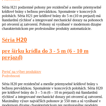
Séria H21 podzemné pohony pre rezidenčné a menšie priemyselné
krídlové brány s bežnou prevádzkou. Spomalenie v koncových
polohách. Séria H21 pre krídlové brány do 5 m (10 m prejazd) má
štandardnú rýchlosť a integrované mechanické dorazy na pohonoch
pri otvorení aj zatvorení. Pohony sú vyrábané v modernom dizajne
charakteristickom pre profesionálne produkty automatizácie.
H20
Séria
pre šírku krídla do 3 - 5 m (6 - 10 m
prejazd)
Prejsť na výber produktov
Podrobnosti
Séria H20 pre rezidenčné a menšie priemyselné krídlové brány s
bežnou prevádzkou. Spomalenie v koncových polohách. Séria H20
pre krídlové brány do 3 – 5 m (6 – 10 m prejazd) má štandardnú
rýchlosť a integrované mechanické dorazy pri otvorení aj zatvorení.
Maximálny výsuv najväčších pohonov je 550 mm a sú vyrábané v
modernom dizajne charakteristickom pre profesionálne produkty