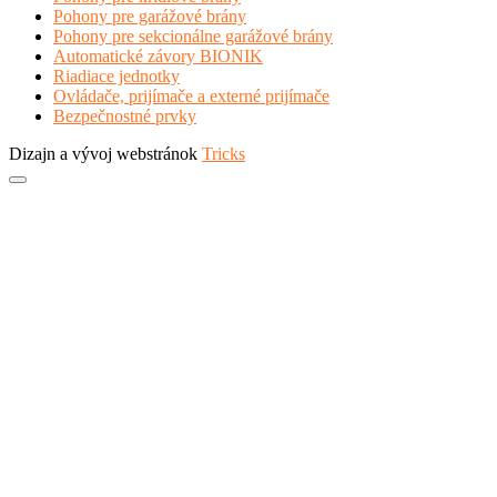
Pohony pre garážové brány
Pohony pre sekcionálne garážové brány
Automatické závory BIONIK
Riadiace jednotky
Ovládače, prijímače a externé prijímače
Bezpečnostné prvky
Dizajn a vývoj webstránok
Tricks