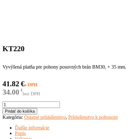
KT220
Vyvýšená platňa pre pohony posuvných brán BM30, + 35 mm.
41.82
€
34.00
€
bez DPH
množstvo
KT220
Pridať do košíka
Kategória:
Ostatné príslušenstvo
,
Príslušenstvo k pohonom
Ďalšie informácie
Popis
Výkresy