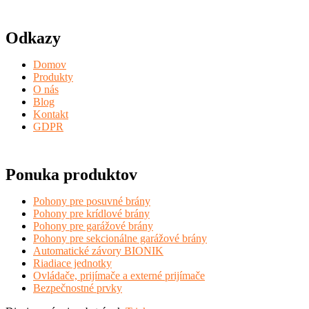
Odkazy
Domov
Produkty
O nás
Blog
Kontakt
GDPR
Ponuka produktov
Pohony pre posuvné brány
Pohony pre krídlové brány
Pohony pre garážové brány
Pohony pre sekcionálne garážové brány
Automatické závory BIONIK
Riadiace jednotky
Ovládače, prijímače a externé prijímače
Bezpečnostné prvky