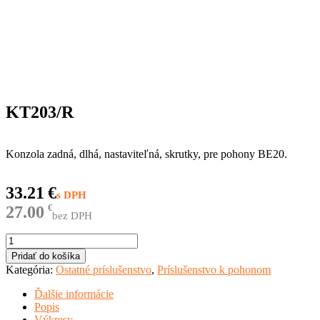
KT203/R
Konzola zadná, dlhá, nastaviteľná, skrutky, pre pohony BE20.
33.21
€
27.00
€
bez DPH
množstvo
KT203/R
Pridať do košíka
Kategória:
Ostatné príslušenstvo
,
Príslušenstvo k pohonom
Ďalšie informácie
Popis
Výkresy