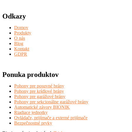
Odkazy
Domov
Produkty
O nás
Blog
Kontakt
GDPR
Ponuka produktov
Pohony pre posuvné brány
Pohony pre krídlové brány
Pohony pre garážové brány
Pohony pre sekcionálne garážové brány
Automatické závory BIONIK
Riadiace jednotky
Ovládače, prijímače a externé prijímače
Bezpečnostné prvky