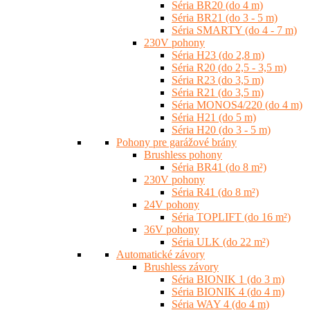
Séria BR20 (do 4 m)
Séria BR21 (do 3 - 5 m)
Séria SMARTY (do 4 - 7 m)
230V pohony
Séria H23 (do 2,8 m)
Séria R20 (do 2,5 - 3,5 m)
Séria R23 (do 3,5 m)
Séria R21 (do 3,5 m)
Séria MONOS4/220 (do 4 m)
Séria H21 (do 5 m)
Séria H20 (do 3 - 5 m)
Pohony pre garážové brány
Brushless pohony
Séria BR41 (do 8 m²)
230V pohony
Séria R41 (do 8 m²)
24V pohony
Séria TOPLIFT (do 16 m²)
36V pohony
Séria ULK (do 22 m²)
Automatické závory
Brushless závory
Séria BIONIK 1 (do 3 m)
Séria BIONIK 4 (do 4 m)
Séria WAY 4 (do 4 m)