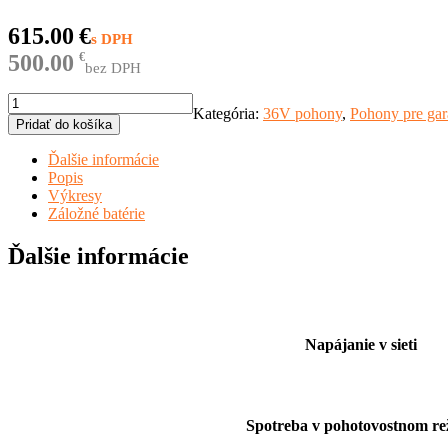
615.00
€
500.00
€
bez DPH
množstvo
Kategória:
36V pohony
,
Pohony pre gar
KIT
Pridať do košíka
ULK/1200/HS/G4000
Ďalšie informácie
Popis
Výkresy
Záložné batérie
Ďalšie informácie
Napájanie v sieti
Spotreba v pohotovostnom re