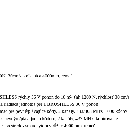
N, 30cm/s, koľajnica 4000mm, remeň.
LESS rýchly 36 V pohon do 18 m², ťah 1200 N, rýchlosť 30 cm/s
na riadiaca jednotka pre 1 BRUSHLESS 36 V pohon
mač pre pevné/plávajúce kódy, 2 kanály, 433/868 MHz, 1000 kódov
s pevným/plávajúcim kódom, 2 kanály, 433 MHz, kopírovanie
ca so stredovým úchytom v dĺžke 4000 mm, remeň