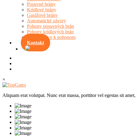
Posuvné brány
Krídlové brány
Garážové brány
Automatické závory
Pohony posuvných brán
Pohony krídlových brán
Príslušenstvo k pohonom
Kontakt
×
Aliquam erat volutpat. Nunc erat massa, porttitor vel egestas sit amet,