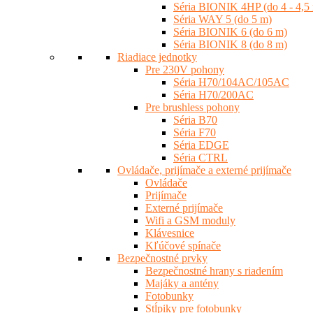
Séria BIONIK 4HP (do 4 - 4,5
Séria WAY 5 (do 5 m)
Séria BIONIK 6 (do 6 m)
Séria BIONIK 8 (do 8 m)
Riadiace jednotky
Pre 230V pohony
Séria H70/104AC/105AC
Séria H70/200AC
Pre brushless pohony
Séria B70
Séria F70
Séria EDGE
Séria CTRL
Ovládače, prijímače a externé prijímače
Ovládače
Prijímače
Externé prijímače
Wifi a GSM moduly
Klávesnice
Kľúčové spínače
Bezpečnostné prvky
Bezpečnostné hrany s riadením
Majáky a antény
Fotobunky
Stĺpiky pre fotobunky