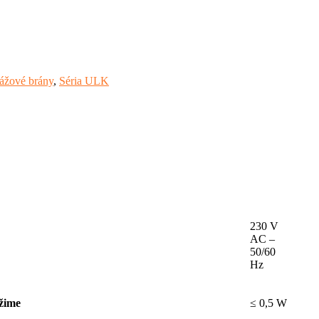
ážové brány
,
Séria ULK
230 V
AC –
50/60
Hz
žime
≤ 0,5 W