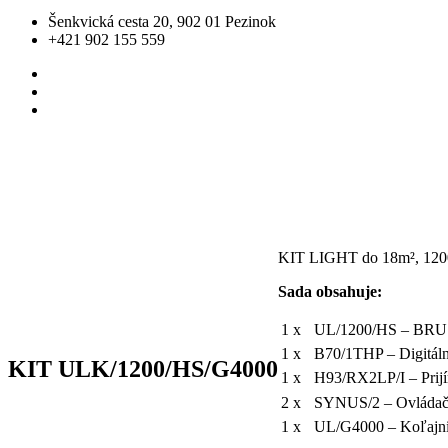
Šenkvická cesta 20, 902 01 Pezinok
+421 902 155 559
KIT LIGHT do 18m², 1200
Sada obsahuje:
1 x
UL/1200/HS – BRUSH
1 x
B70/1THP – Digitál
KIT ULK/1200/HS/G4000
1 x
H93/RX2LP/I – Prijí
2 x
SYNUS/2 – Ovládač 
1 x
UL/G4000 – Koľajni