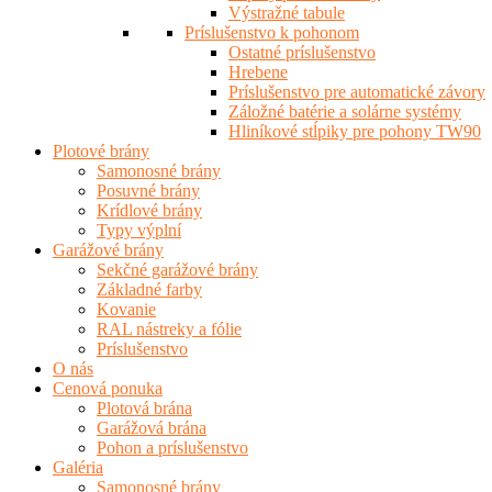
Výstražné tabule
Príslušenstvo k pohonom
Ostatné príslušenstvo
Hrebene
Príslušenstvo pre automatické závory
Záložné batérie a solárne systémy
Hliníkové stĺpiky pre pohony TW90
Plotové brány
Samonosné brány
Posuvné brány
Krídlové brány
Typy výplní
Garážové brány
Sekčné garážové brány
Základné farby
Kovanie
RAL nástreky a fólie
Príslušenstvo
O nás
Cenová ponuka
Plotová brána
Garážová brána
Pohon a príslušenstvo
Galéria
Samonosné brány