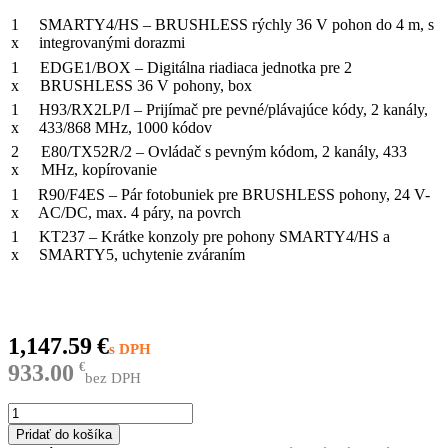
1
SMARTY4/HS – BRUSHLESS rýchly 36 V pohon do 4 m, s
x
integrovanými dorazmi
1
EDGE1/BOX – Digitálna riadiaca jednotka pre 2
x
BRUSHLESS 36 V pohony, box
1
H93/RX2LP/I – Prijímač pre pevné/plávajúce kódy, 2 kanály,
x
433/868 MHz, 1000 kódov
2
E80/TX52R/2 – Ovládač s pevným kódom, 2 kanály, 433
x
MHz, kopírovanie
1
R90/F4ES – Pár fotobuniek pre BRUSHLESS pohony, 24 V-
x
AC/DC, max. 4 páry, na povrch
1
KT237 – Krátke konzoly pre pohony SMARTY4/HS a
x
SMARTY5, uchytenie zváraním
1,147.59
€
933.00
€
bez DPH
množstvo
KIT
Pridať do košíka
SMARTY4M/HS/1W