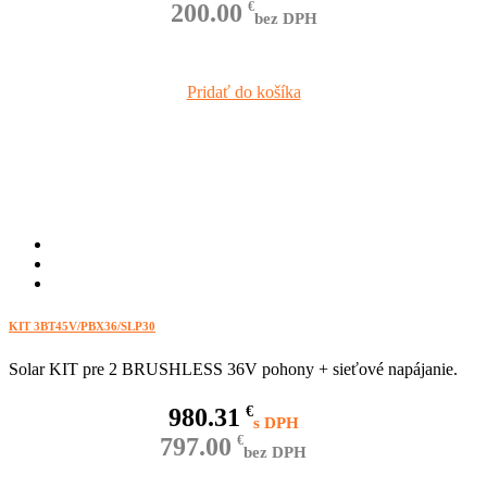
200.00
€
bez DPH
Pridať do košíka
KIT 3BT45V/PBX36/SLP30
Solar KIT pre 2 BRUSHLESS 36V pohony + sieťové napájanie.
980.31
€
797.00
€
bez DPH