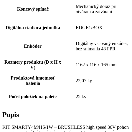
Mechanický doraz pri
Koncový spínač
otváraní a zatváraní
Digitálna riadiaca jednotka
EDGE1/BOX
Digitálny vstavaný enkóder,
Enkóder
bez snímania 48 PPR
Rozmery produktu (D x H x
1162 x 116 x 165 mm
V)
Produktová hmotnosť
22,07 kg
balenia
Počet položiek na palete
25 ks
Popis
KIT SMARTY4M/HS/1W – BRUSHLESS high speed 36V pohon