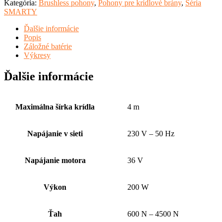
Kategória:
Brushless pohony
,
Pohony pre krídlové brány
,
Séria
SMARTY
Ďalšie informácie
Popis
Záložné batérie
Výkresy
Ďalšie informácie
Maximálna šírka krídla
4 m
Napájanie v sieti
230 V – 50 Hz
Napájanie motora
36 V
Výkon
200 W
Ťah
600 N – 4500 N