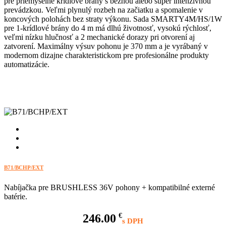
pre priemyselné krídlové brány s bežnou alebo super intenzívnou
prevádzkou. Veľmi plynulý rozbeh na začiatku a spomalenie v
koncových polohách bez straty výkonu. Sada SMARTY4M/HS/1W
pre 1-krídlové brány do 4 m má dlhú životnosť, vysokú rýchlosť,
veľmi nízku hlučnosť a 2 mechanické dorazy pri otvorení aj
zatvorení. Maximálny výsuv pohonu je 370 mm a je vyrábaný v
modernom dizajne charakteristickom pre profesionálne produkty
automatizácie.
B71/BCHP/EXT
Nabíjačka pre BRUSHLESS 36V pohony + kompatibilné externé
batérie.
246.00
€