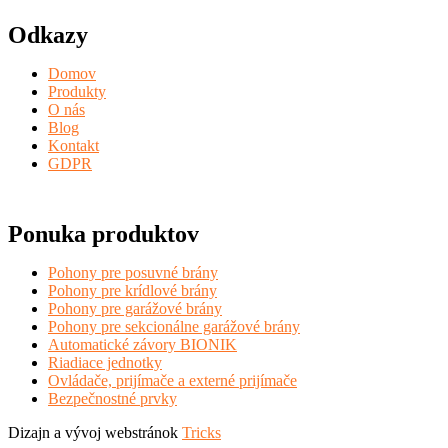
Odkazy
Domov
Produkty
O nás
Blog
Kontakt
GDPR
Ponuka produktov
Pohony pre posuvné brány
Pohony pre krídlové brány
Pohony pre garážové brány
Pohony pre sekcionálne garážové brány
Automatické závory BIONIK
Riadiace jednotky
Ovládače, prijímače a externé prijímače
Bezpečnostné prvky
Dizajn a vývoj webstránok
Tricks