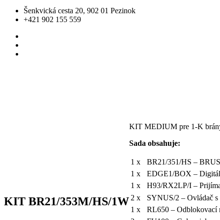
Šenkvická cesta 20, 902 01 Pezinok
+421 902 155 559
KIT MEDIUM pre 1-K brány d
Sada obsahuje:
1 x
BR21/351/HS – BRUSHL
1 x
EDGE1/BOX – Digitáln
1 x
H93/RX2LP/I – Prijíma
2 x
SYNUS/2 – Ovládač s 
KIT BR21/353M/HS/1W
1 x
RL650 – Odblokovací 