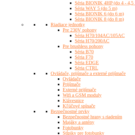
Séria BIONIK 4HP (do 4 - 4,5
Séria WAY 5 (do 5 m)
Séria BIONIK 6 (do 6 m)
Séria BIONIK 8 (do 8 m)
Riadiace jednotky
Pre 230V pohony
Séria H70/104AC/105AC
Séria H70/200AC
Pre brushless pohony
Séria B70
Séria F70
Séria EDGE
Séria CTRL
Ovládače, prijímače a externé prijímače
Ovládače
Prijímače
Externé prijímače
Wifi a GSM moduly
Klávesnice
Kľúčové spínače
Bezpečnostné prvky
Bezpečnostné hrany s riadením
Majáky a antény
Fotobunky
Stĺpiky pre fotobunky