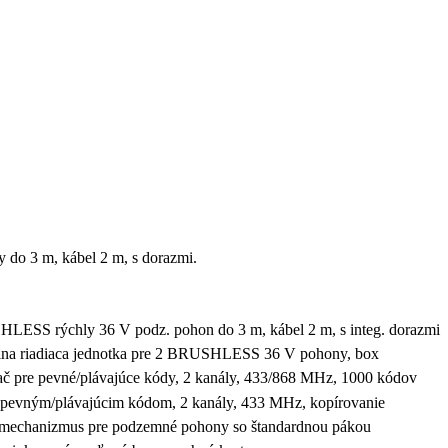
o 3 m, kábel 2 m, s dorazmi.
ESS rýchly 36 V podz. pohon do 3 m, kábel 2 m, s integ. dorazmi
a riadiaca jednotka pre 2 BRUSHLESS 36 V pohony, box
č pre pevné/plávajúce kódy, 2 kanály, 433/868 MHz, 1000 kódov
pevným/plávajúcim kódom, 2 kanály, 433 MHz, kopírovanie
mechanizmus pre podzemné pohony so štandardnou pákou