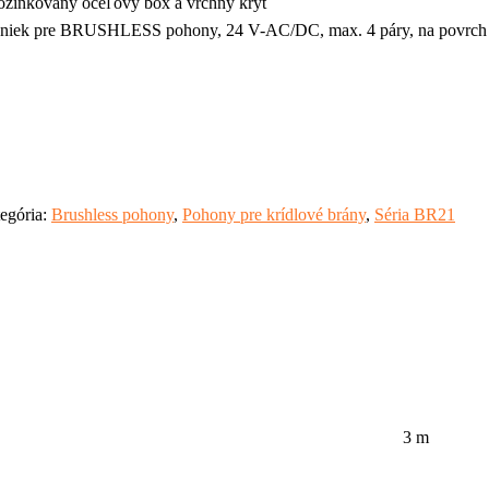
zinkovaný oceľový box a vrchný kryt
uniek pre BRUSHLESS pohony, 24 V-AC/DC, max. 4 páry, na povrch
egória:
Brushless pohony
,
Pohony pre krídlové brány
,
Séria BR21
3 m