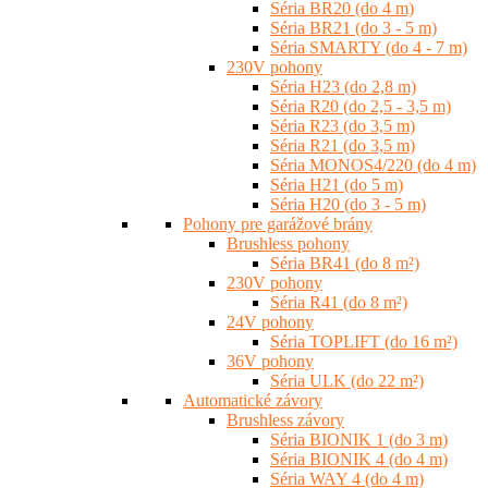
Séria BR20 (do 4 m)
Séria BR21 (do 3 - 5 m)
Séria SMARTY (do 4 - 7 m)
230V pohony
Séria H23 (do 2,8 m)
Séria R20 (do 2,5 - 3,5 m)
Séria R23 (do 3,5 m)
Séria R21 (do 3,5 m)
Séria MONOS4/220 (do 4 m)
Séria H21 (do 5 m)
Séria H20 (do 3 - 5 m)
Pohony pre garážové brány
Brushless pohony
Séria BR41 (do 8 m²)
230V pohony
Séria R41 (do 8 m²)
24V pohony
Séria TOPLIFT (do 16 m²)
36V pohony
Séria ULK (do 22 m²)
Automatické závory
Brushless závory
Séria BIONIK 1 (do 3 m)
Séria BIONIK 4 (do 4 m)
Séria WAY 4 (do 4 m)