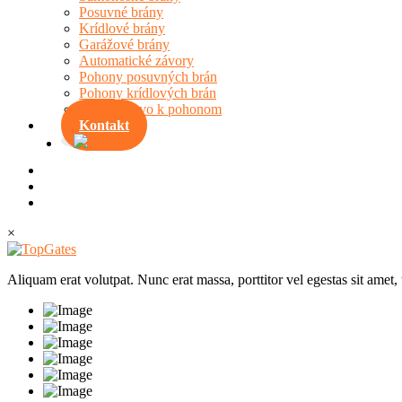
Posuvné brány
Krídlové brány
Garážové brány
Automatické závory
Pohony posuvných brán
Pohony krídlových brán
Príslušenstvo k pohonom
Kontakt
×
Aliquam erat volutpat. Nunc erat massa, porttitor vel egestas sit amet,