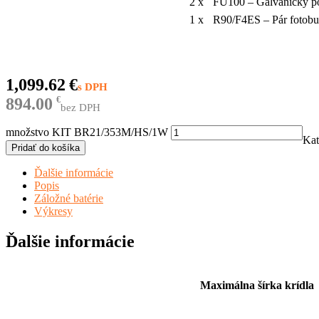
2 x
FU100 – Galvanicky po
1 x
R90/F4ES – Pár fotob
1,099.62
€
894.00
€
bez DPH
množstvo KIT BR21/353M/HS/1W
Kat
Pridať do košíka
Ďalšie informácie
Popis
Záložné batérie
Výkresy
Ďalšie informácie
Maximálna šírka krídla