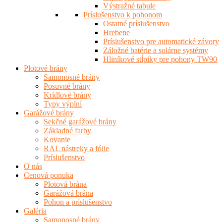
Výstražné tabule
Príslušenstvo k pohonom
Ostatné príslušenstvo
Hrebene
Príslušenstvo pre automatické závory
Záložné batérie a solárne systémy
Hliníkové stĺpiky pre pohony TW90
Plotové brány
Samonosné brány
Posuvné brány
Krídlové brány
Typy výplní
Garážové brány
Sekčné garážové brány
Základné farby
Kovanie
RAL nástreky a fólie
Príslušenstvo
O nás
Cenová ponuka
Plotová brána
Garážová brána
Pohon a príslušenstvo
Galéria
Samonosné brány