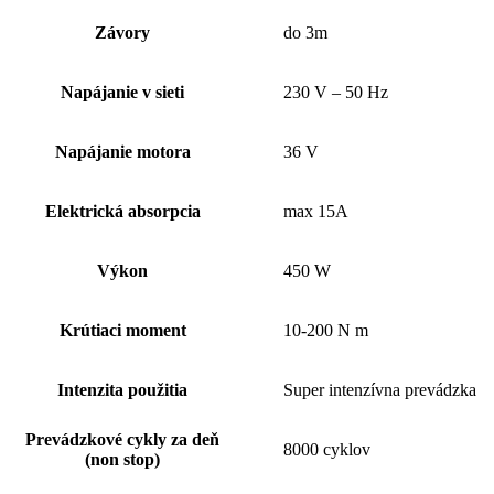
Závory
do 3m
Napájanie v sieti
230 V – 50 Hz
Napájanie motora
36 V
Elektrická absorpcia
max 15A
Výkon
450 W
Krútiaci moment
10-200 N m
Intenzita použitia
Super intenzívna prevádzka
Prevádzkové cykly za deň
8000 cyklov
(non stop)