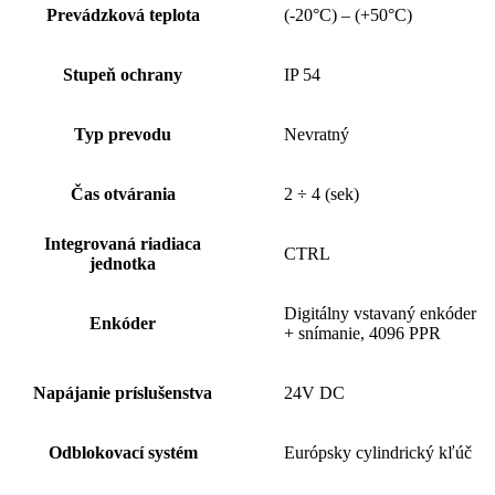
Prevádzková teplota
(-20°C) – (+50°C)
Stupeň ochrany
IP 54
Typ prevodu
Nevratný
Čas otvárania
2 ÷ 4 (sek)
Integrovaná riadiaca
CTRL
jednotka
Digitálny vstavaný enkóder
Enkóder
+ snímanie, 4096 PPR
Napájanie príslušenstva
24V DC
Odblokovací systém
Európsky cylindrický kľúč