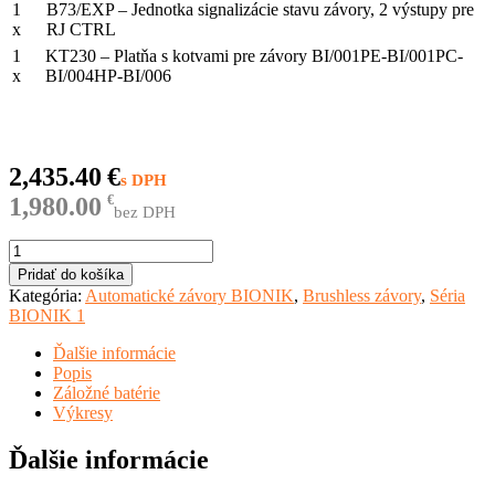
1
B73/EXP – Jednotka signalizácie stavu závory, 2 výstupy pre
x
RJ CTRL
1
KT230 – Platňa s kotvami pre závory BI/001PE-BI/001PC-
x
BI/004HP-BI/006
2,435.40
€
1,980.00
€
bez DPH
množstvo
KIT
Pridať do košíka
BI/001PE
Kategória:
Automatické závory BIONIK
,
Brushless závory
,
Séria
BIONIK 1
Ďalšie informácie
Popis
Záložné batérie
Výkresy
Ďalšie informácie