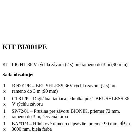
KIT BI/001PE
KIT LIGHT 36 V rýchla závora (2 s) pre rameno do 3 m (90 mm).
Sada obsahuje:
1
BI/001PE – BRUSHLESS 36V rýchla závora (2 s) pre
x
rameno do 3 m (90 mm)
1
CTRL/P – Digitálna riadiaca jednotka pre 1 BRUSHLESS 36
x
V rýchlu závoru
1
SP/72/01 – Pružina pre závoru BIONIK, priemer 72 mm,
x
rameno do 3 m, červená farba
1
BA/91/3 – Hliníkové rameno elipsovité, priemer 90 mm, dĺžka
x
3000 mm, biela farba