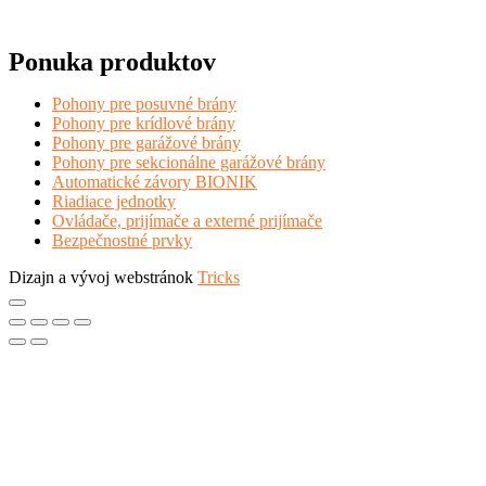
Ponuka produktov
Pohony pre posuvné brány
Pohony pre krídlové brány
Pohony pre garážové brány
Pohony pre sekcionálne garážové brány
Automatické závory BIONIK
Riadiace jednotky
Ovládače, prijímače a externé prijímače
Bezpečnostné prvky
Dizajn a vývoj webstránok
Tricks