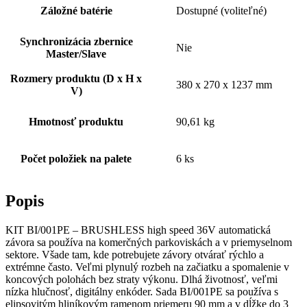
Záložné batérie
Dostupné (voliteľné)
Synchronizácia zbernice
Nie
Master/Slave
Rozmery produktu (D x H x
380 x 270 x 1237 mm
V)
Hmotnosť produktu
90,61 kg
Počet položiek na palete
6 ks
Popis
KIT BI/001PE – BRUSHLESS high speed 36V automatická
závora sa používa na komerčných parkoviskách a v priemyselnom
sektore. Všade tam, kde potrebujete závory otvárať rýchlo a
extrémne často. Veľmi plynulý rozbeh na začiatku a spomalenie v
koncových polohách bez straty výkonu. Dlhá životnosť, veľmi
nízka hlučnosť, digitálny enkóder. Sada BI/001PE sa používa s
elipsovitým hliníkovým ramenom priemeru 90 mm a v dĺžke do 3