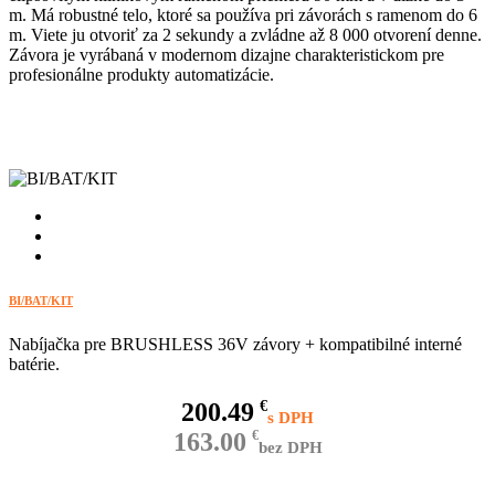
m. Má robustné telo, ktoré sa používa pri závorách s ramenom do 6
m. Viete ju otvoriť za 2 sekundy a zvládne až 8 000 otvorení denne.
Závora je vyrábaná v modernom dizajne charakteristickom pre
profesionálne produkty automatizácie.
BI/BAT/KIT
Nabíjačka pre BRUSHLESS 36V závory + kompatibilné interné
batérie.
200.49
€
163.00
€
bez DPH