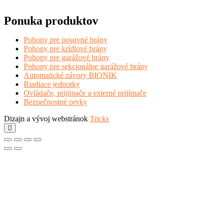
Ponuka produktov
Pohony pre posuvné brány
Pohony pre krídlové brány
Pohony pre garážové brány
Pohony pre sekcionálne garážové brány
Automatické závory BIONIK
Riadiace jednotky
Ovládače, prijímače a externé prijímače
Bezpečnostné prvky
Dizajn a vývoj webstránok
Tricks