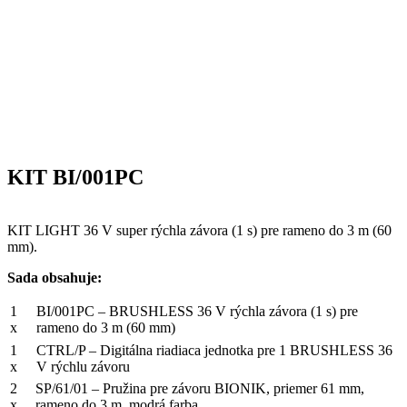
KIT BI/001PC
KIT LIGHT 36 V super rýchla závora (1 s) pre rameno do 3 m (60
mm).
Sada obsahuje:
1
BI/001PC – BRUSHLESS 36 V rýchla závora (1 s) pre
x
rameno do 3 m (60 mm)
1
CTRL/P – Digitálna riadiaca jednotka pre 1 BRUSHLESS 36
x
V rýchlu závoru
2
SP/61/01 – Pružina pre závoru BIONIK, priemer 61 mm,
x
rameno do 3 m, modrá farba