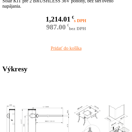
Solar KIT pre 2 BRUSHLESS 36V pohony, bez sieťového
napájania.
1,214.01
€
987.00
€
bez DPH
Pridať do košíka
Výkresy