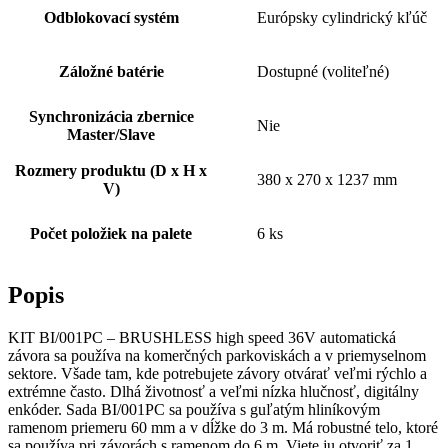
Odblokovací systém
Európsky cylindrický kľúč
Záložné batérie
Dostupné (voliteľné)
Synchronizácia zbernice
Nie
Master/Slave
Rozmery produktu (D x H x
380 x 270 x 1237 mm
V)
Počet položiek na palete
6 ks
Popis
KIT BI/001PC – BRUSHLESS high speed 36V automatická
závora sa používa na komerčných parkoviskách a v priemyselnom
sektore. Všade tam, kde potrebujete závory otvárať veľmi rýchlo a
extrémne často. Dlhá životnosť a veľmi nízka hlučnosť, digitálny
enkóder. Sada BI/001PC sa používa s guľatým hliníkovým
ramenom priemeru 60 mm a v dĺžke do 3 m. Má robustné telo, ktoré
sa používa pri závorách s ramenom do 6 m. Viete ju otvoriť za 1