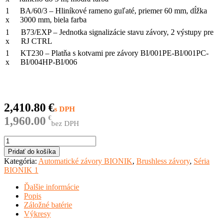
1
BA/60/3 – Hliníkové rameno guľaté, priemer 60 mm, dĺžka
x
3000 mm, biela farba
1
B73/EXP – Jednotka signalizácie stavu závory, 2 výstupy pre
x
RJ CTRL
1
KT230 – Platňa s kotvami pre závory BI/001PE-BI/001PC-
x
BI/004HP-BI/006
2,410.80
€
1,960.00
€
bez DPH
množstvo
KIT
Pridať do košíka
BI/001PC
Kategória:
Automatické závory BIONIK
,
Brushless závory
,
Séria
BIONIK 1
Ďalšie informácie
Popis
Záložné batérie
Výkresy