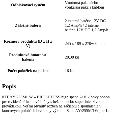
Vnútorná páka alebo
Odblokovací systém
vonkajšia páka s káblom
2 externé batérie 12V DC
Záložné batérie
1,2 Amp/h / 2 interné
batérie 12V DC 1,2 Amp/h
Rozmery produktu (D x H x
245 x 189 x 270+60 mm
V)
Produktová hmotnosť
28,38 kg
balenia
Počet položiek na palete
16 ks
Popis
KIT AY/255M/1W – BRUSHLESS high speed 24V kĺbový pohon
pre rezidenčné krídlové brány s bežnou alebo super intenzívnou
prevádzkou. Veľmi plynulý rozbeh na začiatku a spomalenie v
koncových polohách bez straty výkonu. Sada AY/255M/1W pre 1-