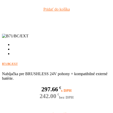
Pridať do košíka
B71/BC/EXT
Nabíjačka pre BRUSHLESS 24V pohony + kompatibilné externé
batérie.
297.66
€
242.00
€
bez DPH