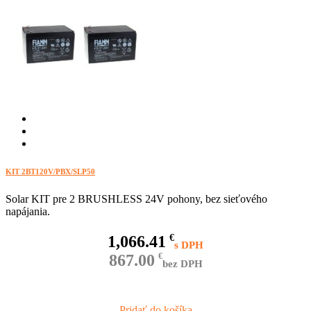
KIT 2BT120V/PBX/SLP50
Solar KIT pre 2 BRUSHLESS 24V pohony, bez sieťového
napájania.
1,066.41
€
867.00
€
bez DPH
Pridať do košíka