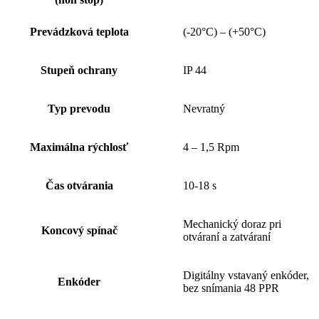
Prevádzková teplota
(-20°C) – (+50°C)
Stupeň ochrany
IP 44
Typ prevodu
Nevratný
Maximálna rýchlosť
4 – 1,5 Rpm
Čas otvárania
10-18 s
Mechanický doraz pri
Koncový spínač
otváraní a zatváraní
Digitálny vstavaný enkóder,
Enkóder
bez snímania 48 PPR