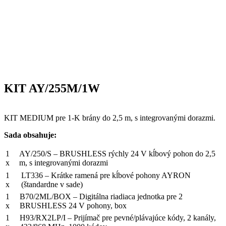
KIT AY/255M/1W
KIT MEDIUM pre 1-K brány do 2,5 m, s integrovanými dorazmi.
Sada obsahuje:
1
AY/250/S – BRUSHLESS rýchly 24 V kĺbový pohon do 2,5
x
m, s integrovanými dorazmi
1
LT336 – Krátke ramená pre kĺbové pohony AYRON
x
(štandardne v sade)
1
B70/2ML/BOX – Digitálna riadiaca jednotka pre 2
x
BRUSHLESS 24 V pohony, box
1
H93/RX2LP/I – Prijímač pre pevné/plávajúce kódy, 2 kanály,