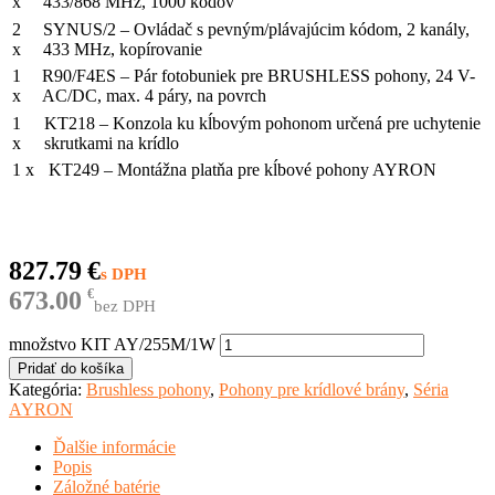
x
433/868 MHz, 1000 kódov
2
SYNUS/2 – Ovládač s pevným/plávajúcim kódom, 2 kanály,
x
433 MHz, kopírovanie
1
R90/F4ES – Pár fotobuniek pre BRUSHLESS pohony, 24 V-
x
AC/DC, max. 4 páry, na povrch
1
KT218 – Konzola ku kĺbovým pohonom určená pre uchytenie
x
skrutkami na krídlo
1 x
KT249 – Montážna platňa pre kĺbové pohony AYRON
827.79
€
673.00
€
bez DPH
množstvo KIT AY/255M/1W
Pridať do košíka
Kategória:
Brushless pohony
,
Pohony pre krídlové brány
,
Séria
AYRON
Ďalšie informácie
Popis
Záložné batérie