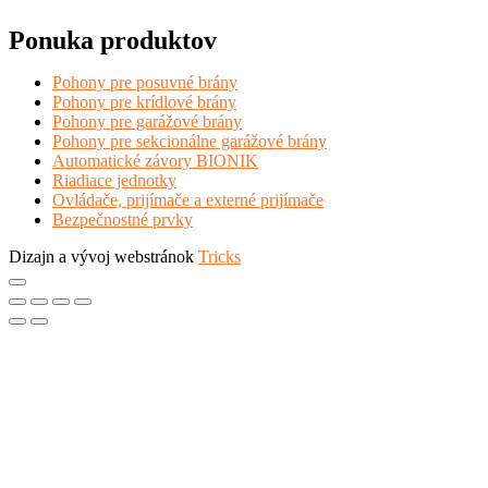
Ponuka produktov
Pohony pre posuvné brány
Pohony pre krídlové brány
Pohony pre garážové brány
Pohony pre sekcionálne garážové brány
Automatické závory BIONIK
Riadiace jednotky
Ovládače, prijímače a externé prijímače
Bezpečnostné prvky
Dizajn a vývoj webstránok
Tricks