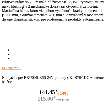
krídlové brány do 2,5 m má dlhú životnosť, vysokú rýchlosť, veľmi
nízku hlučnosť a 2 mechanické dorazy pri otvorení aj zatvorení.
Maximálna hĺbka, ktorú vie pohon vytiahnuť s krátkymi ramenami
je 200 mm, s dlhými ramenami 450 mm a je vyrábaný v modernom
dizajne charakteristickom pre profesionálne produkty automatizácie.
KIT 2BT12V/BC
Nabíjačka pre BRUSHLESS 24V pohony s RJ B70/1DC + interné
batérie.
141.45
€
115.00
€
bez DPH