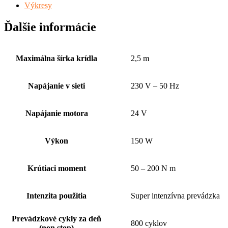
Výkresy
Ďalšie informácie
Maximálna šírka krídla
2,5 m
Napájanie v sieti
230 V – 50 Hz
Napájanie motora
24 V
Výkon
150 W
Krútiaci moment
50 – 200 N m
Intenzita použitia
Super intenzívna prevádzka
Prevádzkové cykly za deň
800 cyklov
(non stop)