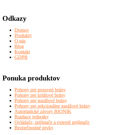
Odkazy
Domov
Produkty
O nás
Blog
Kontakt
GDPR
Ponuka produktov
Pohony pre posuvné brány
Pohony pre krídlové brány
Pohony pre garážové brány
Pohony pre sekcionálne garážové brány
Automatické závory BIONIK
Riadiace jednotky
Ovládače, prijímače a externé prijímače
Bezpečnostné prvky