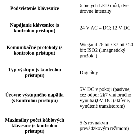
6 bielych LED diód, dve
Podsvietenie klávesnice
úrovne intenzity
Napájanie klávesnice (s
24 V AC – DC; 12 V DC
kontrolou prístupu)
Wiegand 26 bit / 37 bit / 50
Komunikačné protokoly (s
bit; ISO2 („magnetický
kontrolou prístupu)
prúžok“)
Typ výstupu (s kontrolou
Digitálny
prístupu)
5V DC v pokoji (pasívne,
Úrovne výstupného napätia
cez odpor 2k7 vnútorného
(s kontrolou prístupu)
vynutia);0V DC (aktívne,
vynútené tranzistorom)
Maximálny počet káblových
5 (s rovnakým
klávesníc (s kontrolou
prevádzkovým režimom)
prístupu)