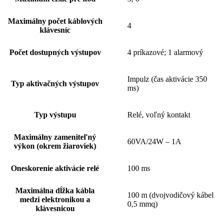
Maximálny počet káblových
4
klávesníc
Počet dostupných výstupov
4 príkazové; 1 alarmový
Impulz (čas aktivácie 350
Typ aktivačných výstupov
ms)
Typ výstupu
Relé, voľný kontakt
Maximálny zameniteľný
60VA/24W – 1A
výkon (okrem žiaroviek)
Oneskorenie aktivácie relé
100 ms
Maximálna dĺžka kábla
100 m (dvojvodičový kábel
medzi elektronikou a
0,5 mmq)
klávesnicou