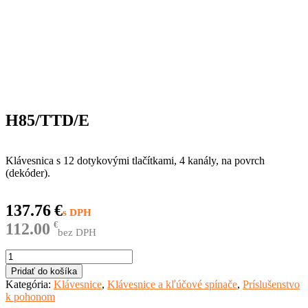
H85/TTD/E
Klávesnica s 12 dotykovými tlačítkami, 4 kanály, na povrch
(dekóder).
137.76
€
112.00
€
bez DPH
množstvo
H85/TTD/E
Pridať do košíka
Kategória:
Klávesnice
,
Klávesnice a kľúčové spínače
,
Príslušenstvo
k pohonom