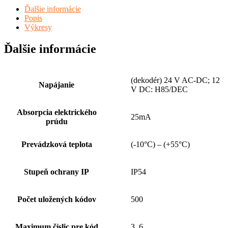
Ďalšie informácie
Popis
Výkresy
Ďalšie informácie
(dekodér) 24 V AC-DC; 12
Napájanie
V DC: H85/DEC
Absorpcia elektrického
25mA
prúdu
Prevádzková teplota
(-10°C) – (+55°C)
Stupeň ochrany IP
IP54
Počet uložených kódov
500
Maximum číslic pre kód
3, 6