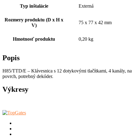
Typ inštalácie
Externá
Rozmery produktu (D x H x
75 x 77 x 42 mm
V)
Hmotnosť produktu
0,20 kg
Popis
H85/TTD/E – Klávesnica s 12 dotykovými tlačítkami, 4 kanály, na
povrch, potrebný dekóder.
Výkresy