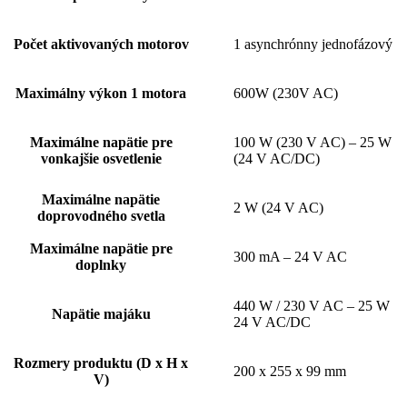
Počet aktivovaných motorov
1 asynchrónny jednofázový
Maximálny výkon 1 motora
600W (230V AC)
Maximálne napätie pre
100 W (230 V AC) – 25 W
vonkajšie osvetlenie
(24 V AC/DC)
Maximálne napätie
2 W (24 V AC)
doprovodného svetla
Maximálne napätie pre
300 mA – 24 V AC
doplnky
440 W / 230 V AC – 25 W
Napätie majáku
24 V AC/DC
Rozmery produktu (D x H x
200 x 255 x 99 mm
V)