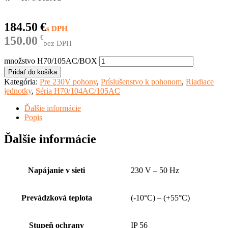
184.50
€
150.00
€
bez DPH
množstvo H70/105AC/BOX
Pridať do košíka
Kategória:
Pre 230V pohony
,
Príslušenstvo k pohonom
,
Riadiace
jednotky
,
Séria H70/104AC/105AC
Ďalšie informácie
Popis
Ďalšie informácie
Napájanie v sieti
230 V – 50 Hz
Prevádzková teplota
(-10°C) – (+55°C)
Stupeň ochrany
IP 56