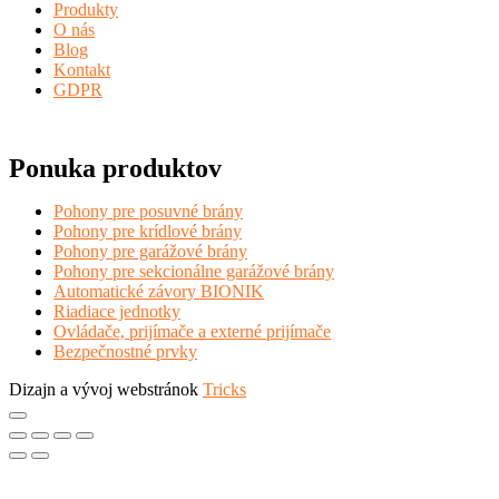
Produkty
O nás
Blog
Kontakt
GDPR
Ponuka produktov
Pohony pre posuvné brány
Pohony pre krídlové brány
Pohony pre garážové brány
Pohony pre sekcionálne garážové brány
Automatické závory BIONIK
Riadiace jednotky
Ovládače, prijímače a externé prijímače
Bezpečnostné prvky
Dizajn a vývoj webstránok
Tricks