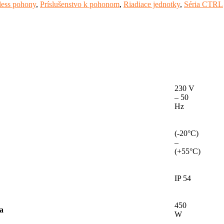
less pohony
,
Príslušenstvo k pohonom
,
Riadiace jednotky
,
Séria CTRL
230 V
– 50
Hz
(-20°C)
–
(+55°C)
IP 54
450
a
W