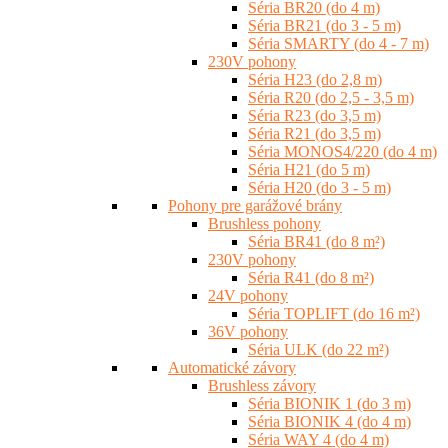
Séria BR20 (do 4 m)
Séria BR21 (do 3 - 5 m)
Séria SMARTY (do 4 - 7 m)
230V pohony
Séria H23 (do 2,8 m)
Séria R20 (do 2,5 - 3,5 m)
Séria R23 (do 3,5 m)
Séria R21 (do 3,5 m)
Séria MONOS4/220 (do 4 m)
Séria H21 (do 5 m)
Séria H20 (do 3 - 5 m)
Pohony pre garážové brány
Brushless pohony
Séria BR41 (do 8 m²)
230V pohony
Séria R41 (do 8 m²)
24V pohony
Séria TOPLIFT (do 16 m²)
36V pohony
Séria ULK (do 22 m²)
Automatické závory
Brushless závory
Séria BIONIK 1 (do 3 m)
Séria BIONIK 4 (do 4 m)
Séria WAY 4 (do 4 m)