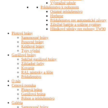
Výstražné tabule
Príslušenstvo k pohonom
Ostatné príslušenstvo
Hrebene
Príslušenstvo pre automatické závory
Záložné batérie a solárne systémy
Hliníkové stĺpiky pre pohony TW90
Plotové brány
Samonosné brány
Posuvné brány
Krídlové brány
Typy výplní
Garážové brány
Sekčné garážové brány
Základné farby
Kovanie
RAL nástreky a fólie
Príslušenstvo
O nás
Cenová ponuka
Plotová brána
Garážová brána
Pohon a príslušenstvo
Galéria
Samonosné brány