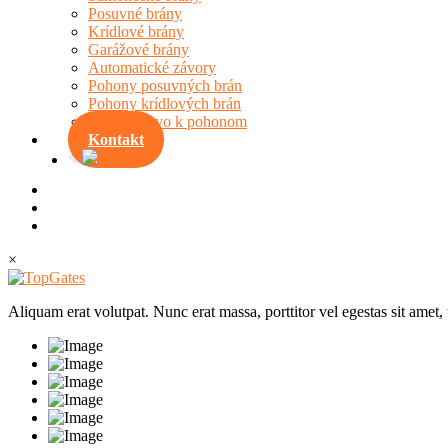
Posuvné brány
Krídlové brány
Garážové brány
Automatické závory
Pohony posuvných brán
Pohony krídlových brán
Príslušenstvo k pohonom
Kontakt
×
Aliquam erat volutpat. Nunc erat massa, porttitor vel egestas sit amet,