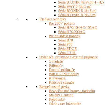
Séria BIONIK 4HP (do 4 - 4,5
Séria WAY 5 (do 5 m)
Séria BIONIK 6 (do 6 m)
Séria BIONIK 8 (do 8 m)
Riadiace jednotky
Pre 230V pohony
Séria H70/104AC/105AC
Séria H70/200AC
Pre brushless pohony
Séria B70
Séria F70
Séria EDGE
Séria CTRL
Ovládače, prijímače a externé prijímače
Ovládače
Prijímače
Externé prijímače
Wifi a GSM moduly
Klávesnice
Kľúčové spínače
Bezpečnostné prvky
Bezpečnostné hrany s riadením
Majáky a antény
Fotobunky
Stĺpiky pre fotobunky