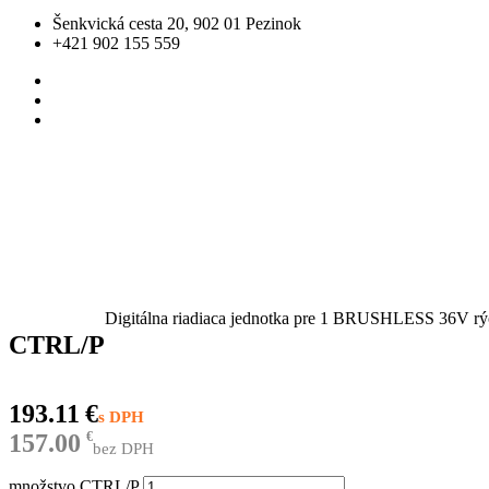
Šenkvická cesta 20, 902 01 Pezinok
+421 902 155 559
Digitálna riadiaca jednotka pre 1 BRUSHLESS 36V rý
CTRL/P
193.11
€
157.00
€
bez DPH
množstvo CTRL/P