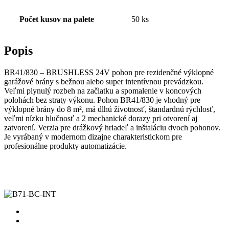
Počet kusov na palete
50 ks
Popis
BR41/830 – BRUSHLESS 24V pohon pre rezidenčné výklopné
garážové brány s bežnou alebo super intentívnou prevádzkou.
Veľmi plynulý rozbeh na začiatku a spomalenie v koncových
polohách bez straty výkonu. Pohon BR41/830 je vhodný pre
výklopné brány do 8 m², má dlhú životnosť, štandardnú rýchlosť,
veľmi nízku hlučnosť a 2 mechanické dorazy pri otvorení aj
zatvorení. Verzia pre drážkový hriadeľ a inštaláciu dvoch pohonov.
Je vyrábaný v modernom dizajne charakteristickom pre
profesionálne produkty automatizácie.