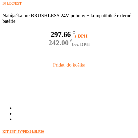
B71/BC/EXT
Nabíjačka pre BRUSHLESS 24V pohony + kompatibilné externé
batérie.
297.66
€
242.00
€
bez DPH
Pridať do košíka
KIT 2BT45V/PBX24/SLP30