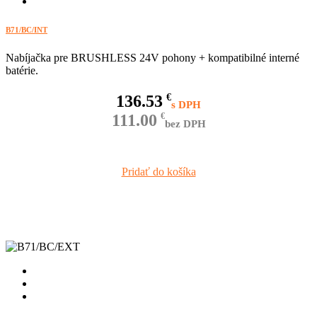
B71/BC/INT
Nabíjačka pre BRUSHLESS 24V pohony + kompatibilné interné
batérie.
136.53
€
111.00
€
bez DPH
Pridať do košíka