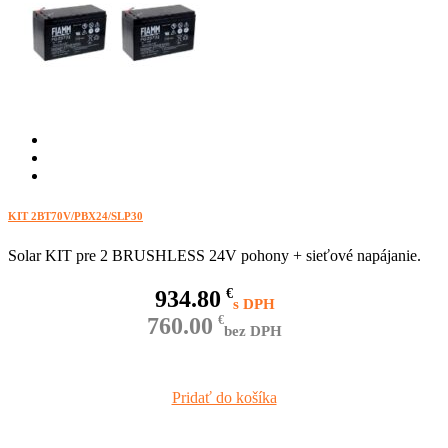
KIT 2BT70V/PBX24/SLP30
Solar KIT pre 2 BRUSHLESS 24V pohony + sieťové napájanie.
934.80
€
760.00
€
bez DPH
Pridať do košíka