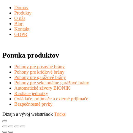
Domov
Produkty
O nás
Blog
Kontakt
GDPR
Ponuka produktov
Pohony pre posuvné brány
Pohony pre krídlové brány
Pohony pre garážové brány
Pohony pre sekcionálne garážové brány
Automatické závory BIONIK
Riadiace jednotky
Ovládače, prijímače a externé prijímače
Bezpečnostné prvky
Dizajn a vývoj webstránok
Tricks