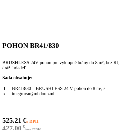
POHON BR41/830
BRUSHLESS 24V pohon pre výklopné brány do 8 m², bez RJ,
dráž. hriadeľ.
Sada obsahuje:
1
BR41/830 – BRUSHLESS 24 V pohon do 8 m², s
x
integrovanými dorazmi
525.21
€
427.00
€
bez DPH