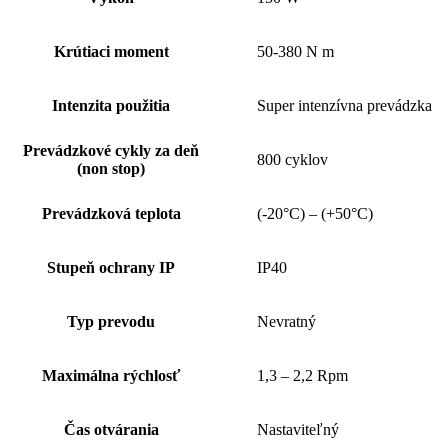
Krútiaci moment
50-380 N m
Intenzita použitia
Super intenzívna prevádzka
Prevádzkové cykly za deň
800 cyklov
(non stop)
Prevádzková teplota
(-20°C) – (+50°C)
Stupeň ochrany IP
IP40
Typ prevodu
Nevratný
Maximálna rýchlosť
1,3 – 2,2 Rpm
Čas otvárania
Nastaviteľný