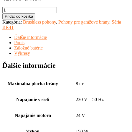
množstvo
POHON
Pridať do košíka
BR41/830
Kategória:
Brushless pohony
,
Pohony pre garážové brány
,
Séria
BR41
Ďalšie informácie
Popis
Záložné batérie
Výkresy
Ďalšie informácie
Maximálna plocha brány
8 m²
Napájanie v sieti
230 V – 50 Hz
Napájanie motora
24 V
Výkon
150 W