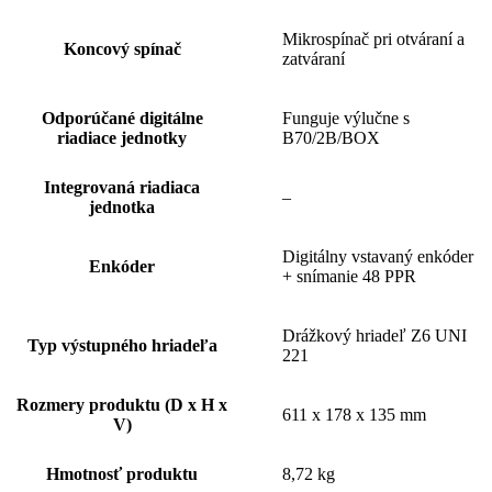
Mikrospínač pri otváraní a
Koncový spínač
zatváraní
Odporúčané digitálne
Funguje výlučne s
riadiace jednotky
B70/2B/BOX
Integrovaná riadiaca
–
jednotka
Digitálny vstavaný enkóder
Enkóder
+ snímanie 48 PPR
Drážkový hriadeľ Z6 UNI
Typ výstupného hriadeľa
221
Rozmery produktu (D x H x
611 x 178 x 135 mm
V)
Hmotnosť produktu
8,72 kg