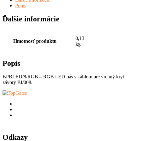
Popis
Ďalšie informácie
0,13
Hmotnosť produktu
kg
Popis
BI/BLED/8/RGB – RGB LED pás s káblom pre vrchný kryt
závory BI/008.
Odkazy