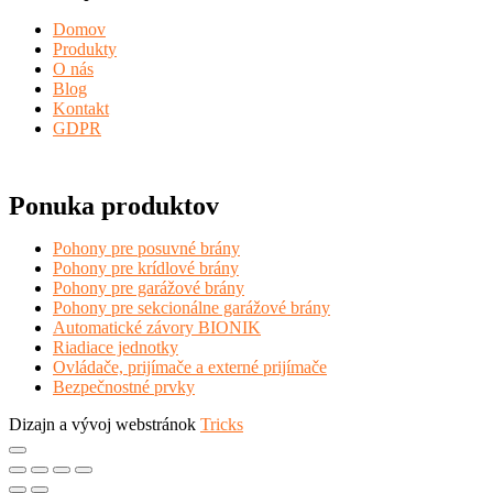
Domov
Produkty
O nás
Blog
Kontakt
GDPR
Ponuka produktov
Pohony pre posuvné brány
Pohony pre krídlové brány
Pohony pre garážové brány
Pohony pre sekcionálne garážové brány
Automatické závory BIONIK
Riadiace jednotky
Ovládače, prijímače a externé prijímače
Bezpečnostné prvky
Dizajn a vývoj webstránok
Tricks