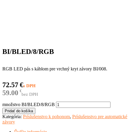
BI/BLED/8/RGB
RGB LED pás s káblom pre vrchný kryt závory BI/008.
72.57
€
59.00
€
bez DPH
množstvo BI/BLED/8/RGB
Pridať do košíka
Kategória:
Príslušenstvo k pohonom
,
Príslušenstvo pre automatické
závory
Ďalšie informácie