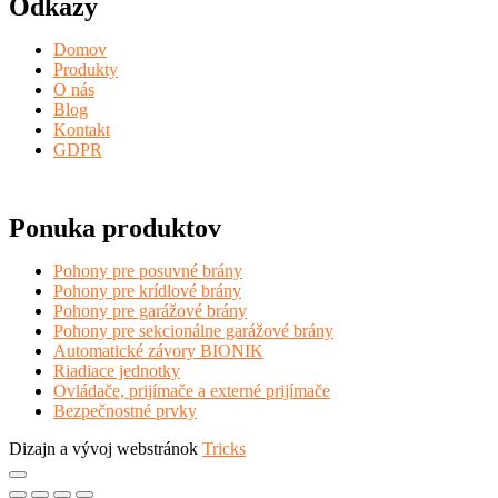
Odkazy
Domov
Produkty
O nás
Blog
Kontakt
GDPR
Ponuka produktov
Pohony pre posuvné brány
Pohony pre krídlové brány
Pohony pre garážové brány
Pohony pre sekcionálne garážové brány
Automatické závory BIONIK
Riadiace jednotky
Ovládače, prijímače a externé prijímače
Bezpečnostné prvky
Dizajn a vývoj webstránok
Tricks