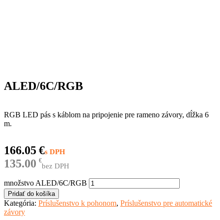
ALED/6C/RGB
RGB LED pás s káblom na pripojenie pre rameno závory, dĺžka 6
m.
166.05
€
135.00
€
bez DPH
množstvo ALED/6C/RGB
Pridať do košíka
Kategória:
Príslušenstvo k pohonom
,
Príslušenstvo pre automatické
závory