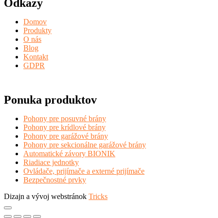
Odkazy
Domov
Produkty
O nás
Blog
Kontakt
GDPR
Ponuka produktov
Pohony pre posuvné brány
Pohony pre krídlové brány
Pohony pre garážové brány
Pohony pre sekcionálne garážové brány
Automatické závory BIONIK
Riadiace jednotky
Ovládače, prijímače a externé prijímače
Bezpečnostné prvky
Dizajn a vývoj webstránok
Tricks