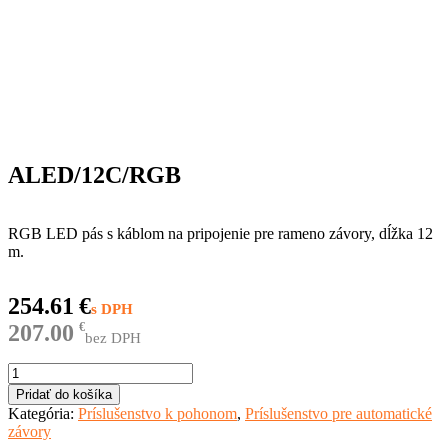
ALED/12C/RGB
RGB LED pás s káblom na pripojenie pre rameno závory, dĺžka 12
m.
254.61
€
207.00
€
bez DPH
množstvo
ALED/12C/RGB
Pridať do košíka
Kategória:
Príslušenstvo k pohonom
,
Príslušenstvo pre automatické
závory