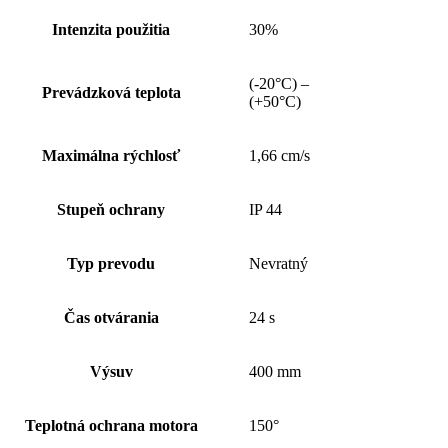
Intenzita použitia
30%
(-20°C) –
Prevádzková teplota
(+50°C)
Maximálna rýchlosť
1,66 cm/s
Stupeň ochrany
IP 44
Typ prevodu
Nevratný
Čas otvárania
24 s
Výsuv
400 mm
Teplotná ochrana motora
150°