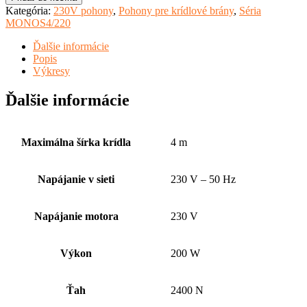
MONOS4/220GO
Kategória:
230V pohony
,
Pohony pre krídlové brány
,
Séria
MONOS4/220
Ďalšie informácie
Popis
Výkresy
Ďalšie informácie
Maximálna šírka krídla
4 m
Napájanie v sieti
230 V – 50 Hz
Napájanie motora
230 V
Výkon
200 W
Ťah
2400 N