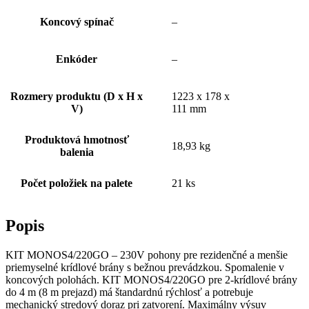
Koncový spínač
–
Enkóder
–
Rozmery produktu (D x H x
1223 x 178 x
V)
111 mm
Produktová hmotnosť
18,93 kg
balenia
Počet položiek na palete
21 ks
Popis
KIT MONOS4/220GO – 230V pohony pre rezidenčné a menšie
priemyselné krídlové brány s bežnou prevádzkou. Spomalenie v
koncových polohách. KIT MONOS4/220GO pre 2-krídlové brány
do 4 m (8 m prejazd) má štandardnú rýchlosť a potrebuje
mechanický stredový doraz pri zatvorení. Maximálny výsuv