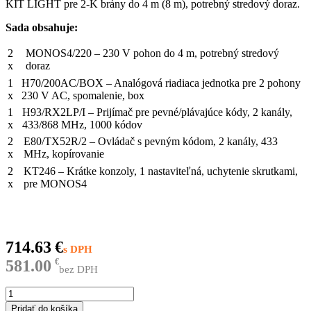
KIT LIGHT pre 2-K brány do 4 m (8 m), potrebný stredový doraz.
Sada obsahuje:
2
MONOS4/220 – 230 V pohon do 4 m, potrebný stredový
x
doraz
1
H70/200AC/BOX – Analógová riadiaca jednotka pre 2 pohony
x
230 V AC, spomalenie, box
1
H93/RX2LP/I – Prijímač pre pevné/plávajúce kódy, 2 kanály,
x
433/868 MHz, 1000 kódov
2
E80/TX52R/2 – Ovládač s pevným kódom, 2 kanály, 433
x
MHz, kopírovanie
2
KT246 – Krátke konzoly, 1 nastaviteľná, uchytenie skrutkami,
x
pre MONOS4
714.63
€
581.00
€
bez DPH
množstvo
KIT
Pridať do košíka